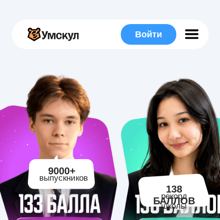
Войти
9000+
выпускников
138
рекорд
БАЛЛОВ
школы