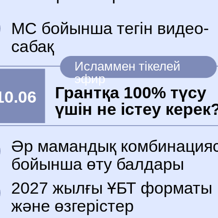
МС бойынша тегін видео-
сабақ
Исламмен тікелей
эфир
Грантқа 100% түсу
10.06
үшін не істеу керек
Әр мамандық комбинация
бойынша өту балдары
2027 жылғы ҰБТ форматы
және өзгерістер