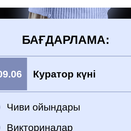
БАҒДАРЛАМА:
09.06
Куратор күні
Чиви ойындары
Викториналар