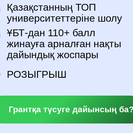
Қазақстанның ТОП
университеттеріне шолу
ҰБТ-дан 110+ балл
жинауға арналған нақты
дайындық жоспары
РОЗЫГРЫШ
Грантқа түсуге дайынсың ба