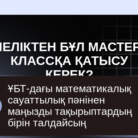
НЕЛІКТЕН БҰЛ МАСТЕР
КЛАССҚА ҚАТЫСУ
КЕРЕК?
ҰБТ-дағы математикалық
сауаттылық пәнінен
маңызды тақырыптардың
бірін талдайсың