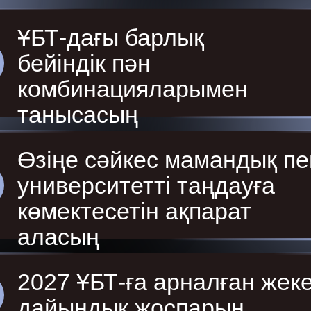
ҰБТ-дағы барлық
бейіндік пән
комбинацияларымен
танысасың
Өзіңе сәйкес мамандық пе
университетті таңдауға
көмектесетін ақпарат
аласың
2027 ҰБТ-ға арналған жек
дайындық жоспарын