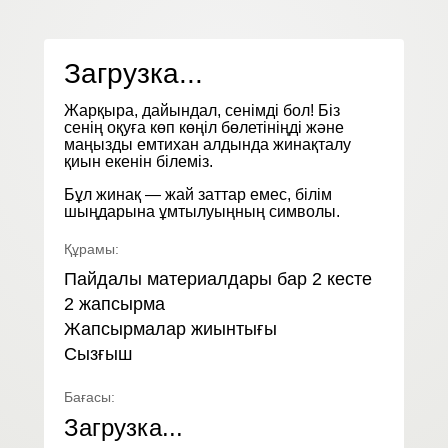
Загрузка...
Жарқыра, дайындал, сенімді бол! Біз
сенің оқуға көп көңіл бөлетініңді және
маңызды емтихан алдында жинақталу
қиын екенін білеміз.
Бұл жинақ — жай заттар емес, білім
шыңдарына ұмтылуыңның символы.
Құрамы:
Пайдалы материалдары бар 2 кесте
2 жапсырма
Жапсырмалар жиынтығы
Сызғыш
Бағасы:
Загрузка...