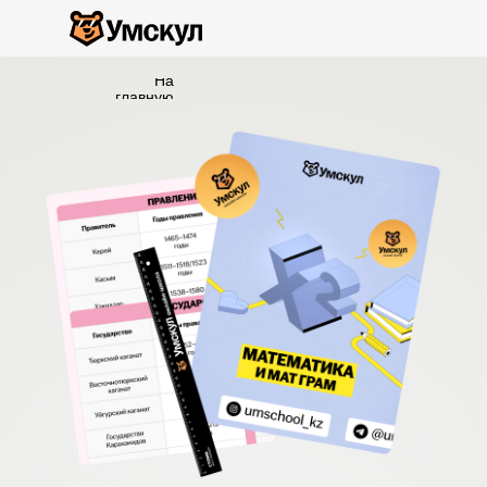
На
главную