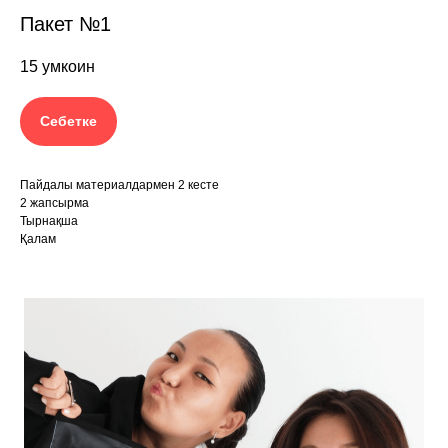
Пакет №1
15
умкоин
Себетке
Пайдалы материалдармен 2 кесте
2 жапсырма
Тырнақша
Қалам